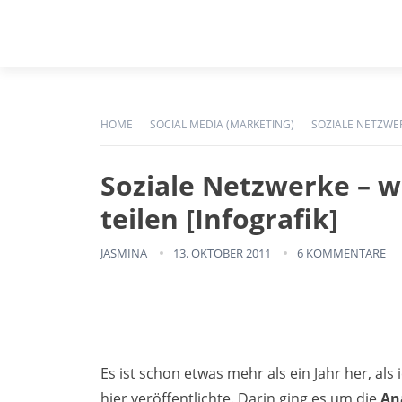
HOME
SOCIAL MEDIA (MARKETING)
SOZIALE NETZWER
Soziale Netzwerke – w
teilen [Infografik]
JASMINA
13. OKTOBER 2011
6 KOMMENTARE
Es ist schon etwas mehr als ein Jahr her, al
hier veröffentlichte. Darin ging es um die
Ana