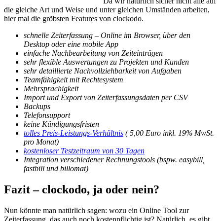
Da wir natürlich sicher nicht alle auf
die gleiche Art und Weise und unter gleichen Umständen arbeiten,
hier mal die gröbsten Features von clockodo.
schnelle Zeiterfassung – Online im Browser, über den
Desktop oder eine mobile App
einfache Nachbearbeitung von Zeiteinträgen
sehr flexible Auswertungen zu Projekten und Kunden
sehr detaillierte Nachvollziehbarkeit von Aufgaben
Teamfähigkeit mit Rechtesystem
Mehrsprachigkeit
Import und Export von Zeiterfassungsdaten per CSV
Backups
Telefonsupport
keine Kündigungsfristen
tolles Preis-Leistungs-Verhältnis
( 5,00 Euro inkl. 19% MwSt.
pro Monat)
kostenloser Testzeitraum von 30 Tagen
Integration verschiedener Rechnungstools (bspw. easybill,
fastbill und billomat)
Fazit – clockodo, ja oder nein?
Nun könnte man natürlich sagen: wozu ein Online Tool zur
Zeiterfassung, das auch noch kostenpflichtig ist? Natürlich, es gibt