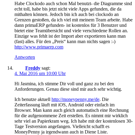
Habe Clockodo auch schon Mal benutzt- die Diagramme sind
echt toll, habe bis jetzt nicht viele Apps gefunden, die da
mithalten können. Jedoch bin ich auch bei clockodo an
Grenzen gestoßen, da ich viel mit meinem Team arbeite. Habe
dann primaERP gefunden- ist kostenlos für 3 Benutzer und
bietet eine Teamübersicht und viele verschiedene Rollen an.
Einzige was fehlt ist der Import aber exportieren kann man
(fast) alles. Für den „Preis“ kann man nichts sagen :-)
http://www.primaerp.com
Antworten
Freddy
sagt:
4. Mai 2016 um 10:00 Uhr
Hi Jasmina, ich stimme Dir voll und ganz zu bei den
Anforderungen. Genau diese sind mir auch sehr wichtig.
Ich benutze aktuell
http://moneypenny.me/de
. Die
Zeiterfassung läuft mit iOS, Android oder einfach im
Browser. Man kann auch gleich automatisch eine Rechnung
für die aufgenommene Zeit erstellen. Es nimmt mir wirklich
sehr viel an Papierkram weg. Ich habe mit der kostenlosen 30-
Tage Testversion angefangen. Vielleicht schafft es
MoneyPenny ja irgendwann auch in Diene Liste.