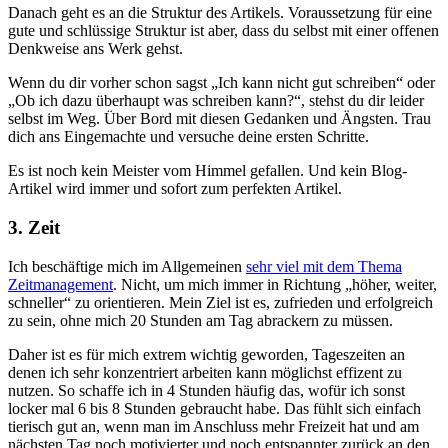
Danach geht es an die Struktur des Artikels. Voraussetzung für eine
gute und schlüssige Struktur ist aber, dass du selbst mit einer offenen
Denkweise ans Werk gehst.
Wenn du dir vorher schon sagst „Ich kann nicht gut schreiben“ oder
„Ob ich dazu überhaupt was schreiben kann?“, stehst du dir leider
selbst im Weg. Über Bord mit diesen Gedanken und Ängsten. Trau
dich ans Eingemachte und versuche deine ersten Schritte.
Es ist noch kein Meister vom Himmel gefallen. Und kein Blog-
Artikel wird immer und sofort zum perfekten Artikel.
3. Zeit
Ich beschäftige mich im Allgemeinen
sehr viel mit dem Thema
Zeitmanagement
. Nicht, um mich immer in Richtung „höher, weiter,
schneller“ zu orientieren. Mein Ziel ist es, zufrieden und erfolgreich
zu sein, ohne mich 20 Stunden am Tag abrackern zu müssen.
Daher ist es für mich extrem wichtig geworden, Tageszeiten an
denen ich sehr konzentriert arbeiten kann möglichst effizent zu
nutzen. So schaffe ich in 4 Stunden häufig das, wofür ich sonst
locker mal 6 bis 8 Stunden gebraucht habe. Das fühlt sich einfach
tierisch gut an, wenn man im Anschluss mehr Freizeit hat und am
nächsten Tag noch motivierter und noch entspannter zurück an den