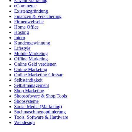
E-Mail Marketing
eCommerce
Existenzgründung
Finanzen & Versicherung
Firmenwebseite
Home Office
Hosting
Intern
Kundengewinnung
Lifestyle
Mobile Marketing
Offline Marketing
Online Geld verdienen
Online Marketing
Online Marketing Glossar
Selbständigkeit
Selbstmanagement
Shop Marketing
Shopsoftware & Shop Tools
Shopsysteme
Social Media (Marketing)
Suchmaschinenoptimierung
Tools, Software & Hardware
Webdesign