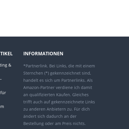
TIKEL
INFORMATIONEN
ting &
*Partnerlink. Bei Links, die mit einem
Sternchen (*) gekennzeichnet sind,
–
handelt es sich um Partnerlinks. Als
Amazon-Partner verdiene ich damit
 für
an qualifizierten Käufen. Gleiches
trifft auch auf gekennzeichnete Links
im
zu anderen Anbietern zu. Für dich
ändert sich dadurch an der
Bestellung oder am Preis nichts.