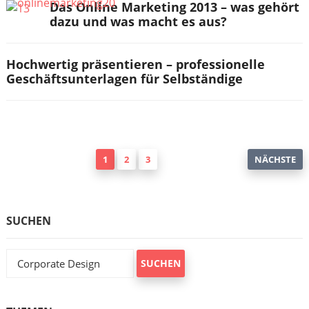
Das Online Marketing 2013 – was gehört
dazu und was macht es aus?
Hochwertig präsentieren – professionelle
Geschäftsunterlagen für Selbständige
Seitennummerierung
1
2
3
NÄCHSTE
der
Beiträge
SUCHEN
Suchen
nach: