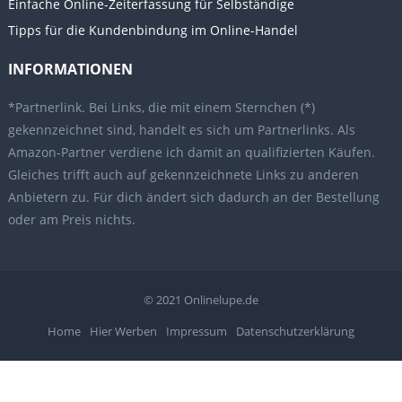
Einfache Online-Zeiterfassung für Selbständige
Tipps für die Kundenbindung im Online-Handel
INFORMATIONEN
*Partnerlink. Bei Links, die mit einem Sternchen (*)
gekennzeichnet sind, handelt es sich um Partnerlinks. Als
Amazon-Partner verdiene ich damit an qualifizierten Käufen.
Gleiches trifft auch auf gekennzeichnete Links zu anderen
Anbietern zu. Für dich ändert sich dadurch an der Bestellung
oder am Preis nichts.
© 2021
Onlinelupe.de
Home
Hier Werben
Impressum
Datenschutzerklärung