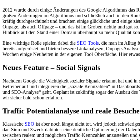
2012 wurde durch einige Änderungen des Google Algorithmus das Reali
großen Änderungen im Algorithmus und schließlich auch in den Ranki
kräftig durchgeschüttelt und brachten einige glückliche und einige z
Onpage, als auch Offpage – und das ist im Groben richtig und gut so
Hinblick auf den Stand einer Domain überhaupt zu mehr Qualität ko
Eine wichtige Rolle spielen dabei die
SEO Tools
, die man im Alltag
bereits aufgerüstet und bieten bessere Linkanalysen, Onpage-Analyse
Wochen einige Neuheiten in der eigenen Tool-Oberfläche. Hier etwas
Neues Feature – Social Signals
Nachdem Google die Wichtigkeit sozialer Signale erkannt hat und in 
Betreiber auf und integrieren die „soziale Kennzahlen“ in Dashboar
und SEO-Analyse“ geht. Geplant ist zukünftig sogar der Ausbau des T
wir sicher bald schon erfahren.
Traffic Potentialanalyse und reale Besuch
Klassische
SEO
ist aber noch längst nicht tot, wird jedoch schwierig
dar. Sinn und Zweck dahinter: eine deutliche Optimierung der Datenb
zwischen realem und möglichen Traffic-Kennzahlen anzustellen und somi