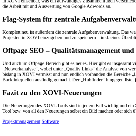
in XOVI einsehbar, was ein aufwändiges Zusammenfügen verschiedene
die Arbeit mit und Auswertung von Google Adwords an.
Flag-System für zentrale Aufgabenverwal
Komplett neu ist außerdem die zentrale Aufgabenverwaltung. Das war 
Projekten in XOVI einzugeben und zu speichern – inkl. eines Überbli
Offpage SEO – Qualitätsmanagement und 
Und auch im Offpage-Bereich gibt es neues. Hier gibt es insgesamt 
„Netwerkanalyse“, wobei unter „Quality Links“ die Analyse von wert
bislang in XOVI vermisst und nun endlich vorhanden die Bereiche „L
Backlinkquellen ausfindig gemacht. Der „Hubfinder“ hingegen listet 
Fazit zu den XOVI-Neuerungen
Die Neuerungen des XOVI-Tools sind in jedem Fall wichtig und ein S
Tool bzw. von all den Neuerungen selbst ein Bild machen oder sich 
Projektmanagement
Software