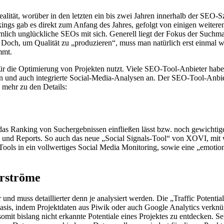
tät, worüber in den letzten ein bis zwei Jahren innerhalb der SEO-Sz
ngs gab es direkt zum Anfang des Jahres, gefolgt von einigen weiter
iemlich unglückliche SEOs mit sich. Generell liegt der Fokus der Suchma
. Doch, um Qualität zu „produzieren“, muss man natürlich erst einmal w
mmt.
 für die Optimierung von Projekten nutzt. Viele SEO-Tool-Anbieter ha
n und auch integrierte Social-Media-Analysen an. Der SEO-Tool-Anbiete
 mehr zu den Details:
das Ranking von Suchergebnissen einfließen lässt bzw. noch gewichtige
ds und Reports. So auch das neue „Social Signals-Tool“ von XOVI, mit
ools in ein vollwertiges Social Media Monitoring, sowie eine „emotion
erströme
er und muss detaillierter denn je analysiert werden. Die „Traffic Potent
asis, indem Projektdaten aus Piwik oder auch Google Analytics verknüp
t bislang nicht erkannte Potentiale eines Projektes zu entdecken. Sehr