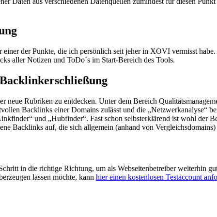
r Daten aus verschiedenen Datenquellen zumindest für diesen Punkt ni
tung
einer der Punkte, die ich persönlich seit jeher in XOVI vermisst habe
cks aller Notizen und ToDo´s im Start-Bereich des Tools.
Backlinkerschließung
vier neue Rubriken zu entdecken. Unter dem Bereich Qualitätsmanageme
vollen Backlinks einer Domains zulässt und die „Netzwerkanalyse“ bere
inkfinder“ und „Hubfinder“. Fast schon selbsterklärend ist wohl der 
jene Backlinks auf, die sich allgemein (anhand von Vergleichsdomains)
chritt in die richtige Richtung, um als Webseitenbetreiber weiterhin
überzeugen lassen möchte, kann
hier einen kostenlosen Testaccount anf