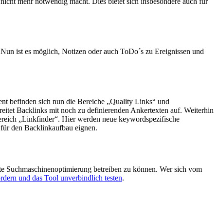
cht mehr notwendig macht. Dies bietet sich insbesondere auch für
. Nun ist es möglich, Notizen oder auch ToDo´s zu Ereignissen und
nt befinden sich nun die Bereiche „Quality Links“ und
itet Backlinks mit noch zu definierenden Ankertexten auf. Weiterhin
Bereich „Linkfinder“. Hier werden neue keywordspezifische
 für den Backlinkaufbau eignen.
 gute Suchmaschinenoptimierung betreiben zu können. Wer sich vom
ordern und das Tool unverbindlich testen
.