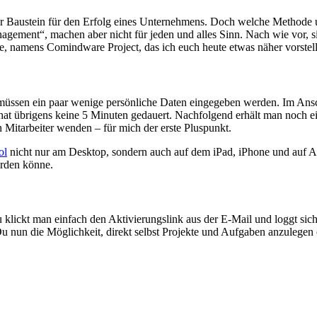
r Baustein für den Erfolg eines Unternehmens. Doch welche Methode u
gement“, machen aber nicht für jeden und alles Sinn. Nach wie vor, 
e, namens Comindware Project, das ich euch heute etwas näher vorste
s müssen ein paar wenige persönliche Daten eingegeben werden. Im Ansc
t übrigens keine 5 Minuten gedauert. Nachfolgend erhält man noch ei
 Mitarbeiter wenden – für mich der erste Pluspunkt.
ol
nicht nur am Desktop, sondern auch auf dem iPad, iPhone und auf
rden könne.
lickt man einfach den Aktivierungslink aus der E-Mail und loggt sich 
nun die Möglichkeit, direkt selbst Projekte und Aufgaben anzulegen ode