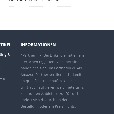
TIKEL
INFORMATIONEN
ting &
*Partnerlink. Bei Links, die mit einem
Sternchen (*) gekennzeichnet sind,
–
handelt es sich um Partnerlinks. Als
Amazon-Partner verdiene ich damit
 für
an qualifizierten Käufen. Gleiches
trifft auch auf gekennzeichnete Links
im
zu anderen Anbietern zu. Für dich
ändert sich dadurch an der
Bestellung oder am Preis nichts.