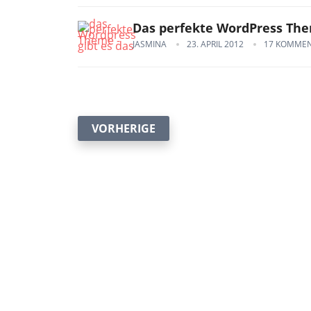
Das perfekte WordPress Them
JASMINA
23. APRIL 2012
17 KOMME
Seitennummerierung
VORHERIGE
der
Beiträge