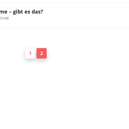
e – gibt es das?
NTARE
1
2