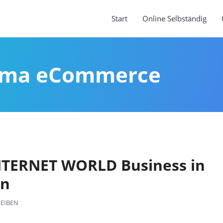
Start
Online Selbständig
hema eCommerce
NTERNET WORLD Business in
en
EIBEN