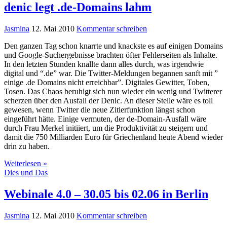
denic legt .de-Domains lahm
Jasmina
12. Mai 2010
Kommentar schreiben
Den ganzen Tag schon knarrte und knackste es auf einigen Domains
und Google-Suchergebnisse brachten öfter Fehlerseiten als Inhalte.
In den letzten Stunden knallte dann alles durch, was irgendwie
digital und “.de” war. Die Twitter-Meldungen begannen sanft mit ”
einige .de Domains nicht erreichbar”. Digitales Gewitter, Toben,
Tosen. Das Chaos beruhigt sich nun wieder ein wenig und Twitterer
scherzen über den Ausfall der Denic. An dieser Stelle wäre es toll
gewesen, wenn Twitter die neue Zitierfunktion längst schon
eingeführt hätte. Einige vermuten, der de-Domain-Ausfall wäre
durch Frau Merkel initiiert, um die Produktivität zu steigern und
damit die 750 Milliarden Euro für Griechenland heute Abend wieder
drin zu haben.
Weiterlesen »
Dies und Das
Webinale 4.0 – 30.05 bis 02.06 in Berlin
Jasmina
12. Mai 2010
Kommentar schreiben