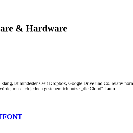
ware & Hardware
ch klang, ist mindestens seit Dropbox, Google Drive und Co. relativ n
n würde, muss ich jedoch gestehen: ich nutze „die Cloud“ kaum….
HATFONT